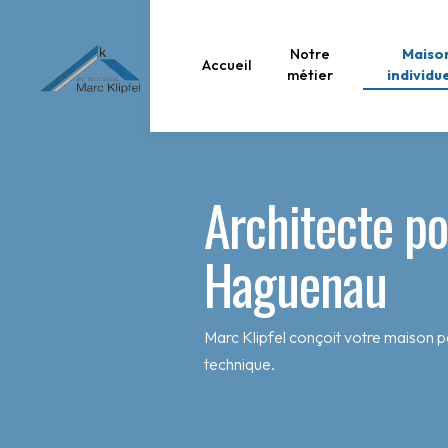
Panneau de gestion des cookies
Notre
Maiso
Accueil
métier
individu
Architecte po
Haguenau
Marc Klipfel conçoit votre maison pe
technique.