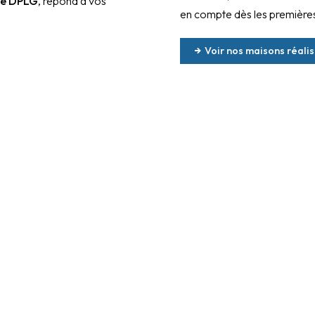
te DPLG
, répond à vos
en compte dès les premières
Voir nos maisons réali